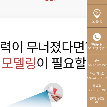
오시는길
탄력이 무너졌다면?
전화상담
02-543-7114
리모델링
이 필요할 때
평일
09:30~19:00
야간(화,금)
09:30~20:00
토요일
09:30~16:00
일요일,공휴일
휴진