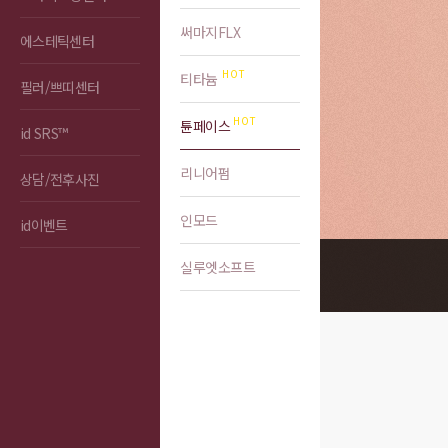
써마지FLX
에스테틱센터
티타늄
필러/쁘띠센터
튠페이스
id SRS™
리니어펌
상담/전후사진
인모드
id이벤트
실루엣소프트