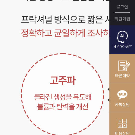
로그인
프락셔널 방식으로 짧은 시술 시
회원가입
정확하고 균일하게 조사하여 강력
id SRS-AI™
고주파
빠른예약
콜라겐 생성을 유도해
볼륨과 탄력을 개선
카톡상담
비용상담