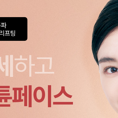
주파
 리프팅
세
하고
튠페이스