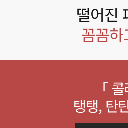
떨어진 
꼼꼼하고
「 콜
탱탱, 탄