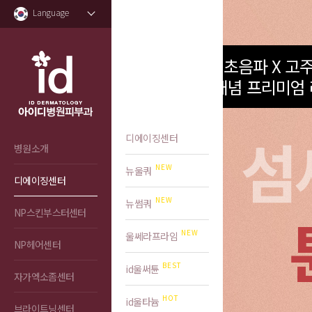
Language
초음파 X 고
신개념 프리미엄
섬
디에이징센터
병원소개
뉴울쿼
디에이징센터
뉴썸쿼
NP스킨부스터센터
울쎄라프라임
NP헤어센터
id울써튠
자가엑소좀센터
id울타늄
브라이트닝센터