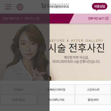
상담/전후사진
전후사진
전후사진 보기
전체보기
울쎄라/디에이징
스킨부스터
브라이트닝
에스테틱/기타
필러/쁘띠