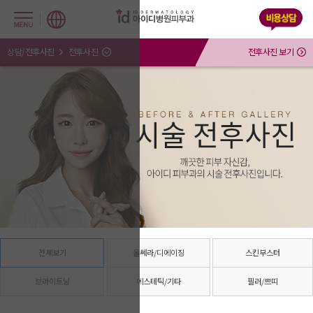
상담/전후사진
전후사진
전후사진 보기
전체보기
울쎄라/디에이징
스킨부스터
브라이트닝
에스테틱/기타
필러/쁘띠