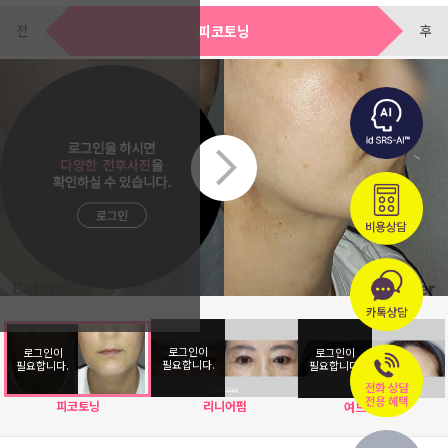
전
후
피코토닝
피코토닝
리니어펌
여드름케어