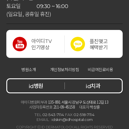
토요일
09:30 ~ 16:00
(일요일, 공휴일 휴진)
아이디
플친맺고
TV
혜택받기
인기영상
병원소개
개인정보처리방침
비급여진료비용
병원
치과
id
id
아이디병원피부과
135-891 서울시 강남구 도산대로 12길 13
사업자등록번호
211-09-45158
대표자
박상훈
TEL
02-543-7114
FAX
02-518-7114
EMAIL :
idskin@idhospital.com
COPYRIGHT ⓒ ID DERMATOLOGY.ALL RIGHTS RESERVED